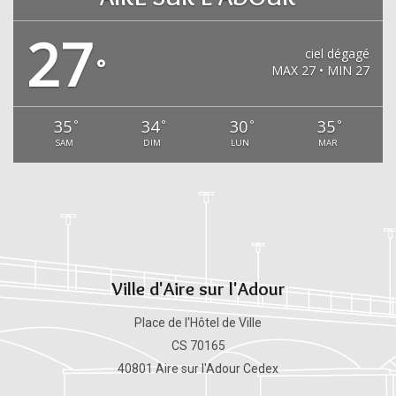
27
ciel dégagé
°
MAX 27 • MIN 27
35
34
30
35
°
°
°
°
SAM
DIM
LUN
MAR
Ville d'Aire sur l'Adour
Place de l'Hôtel de Ville
CS 70165
40801 Aire sur l'Adour Cedex