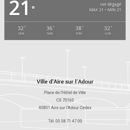
21
ciel dégagé
°
MAX 21 • MIN 21
32
36
38
32
°
°
°
°
VEN
SAM
DIM
LUN
Ville d'Aire sur l'Adour
Place de l'Hôtel de Ville
CS 70165
40801 Aire sur l'Adour Cedex
Tél. 05 58 71 47 00