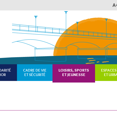
A
Plan du site
Accessibilité
RSS
DARITÉ
CADRE DE VIE
LOISIRS, SPORTS
ESPACES
IOR
ET SÉCURITÉ
ET JEUNESSE
ET URB