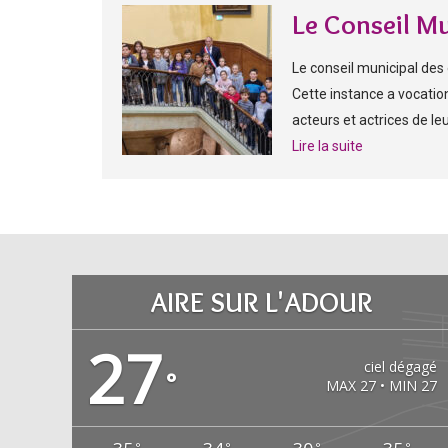
Le Conseil Mu
Le conseil municipal des
Cette instance a vocation 
acteurs et actrices de leur 
Lire la suite
AIRE SUR L'ADOUR
27
ciel dégagé
°
MAX 27 • MIN 27
°
°
°
°