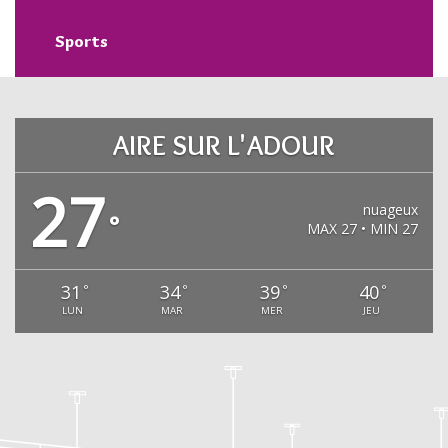
Sports
AIRE SUR L'ADOUR
27
nuageux
°
MAX 27 • MIN 27
31
34
39
40
°
°
°
°
LUN
MAR
MER
JEU