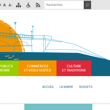
+
A
A-
PUBLICS
COMMERCES
CULTURE
ANISME
ET VOIES VERTES
ET TRADITIONS
ACCUEIL
LA MAIRIE
BUDGETS