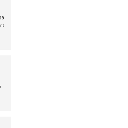
18
ont
e