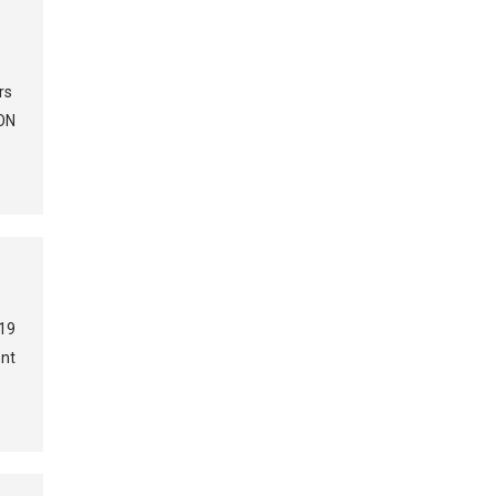
rs
ION
19
ont