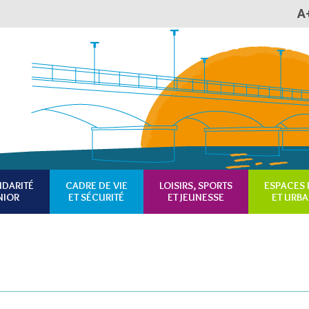
A
Plan du site
Accessibilité
RSS
IDARITÉ
CADRE DE VIE
LOISIRS, SPORTS
ESPACES 
NIOR
ET SÉCURITÉ
ET JEUNESSE
ET URB