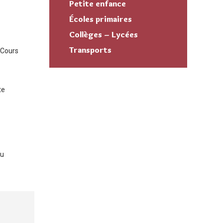
Petite enfance
Écoles primaires
Collèges – Lycées
Transports
n Cours
te
du