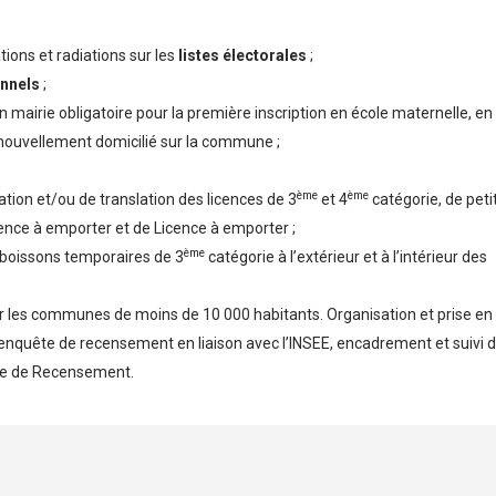
tions et radiations sur les
listes électorales
;
onnels
;
n mairie obligatoire pour la première inscription en école maternelle, e
 nouvellement domicilié sur la commune ;
ème
ème
tion et/ou de translation des licences de 3
et 4
catégorie, de peti
cence à emporter et de Licence à emporter ;
ème
boissons temporaires de 3
catégorie à l’extérieur et à l’intérieur des
r les communes de moins de 10 000 habitants. Organisation et prise en
 l’enquête de recensement en liaison avec l’INSEE, encadrement et suivi 
gne de Recensement.