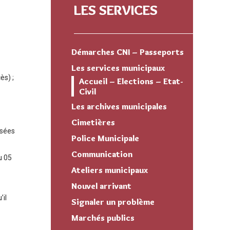
LES SERVICES
Démarches CNI – Passeports
Les services municipaux
ès) ;
Accueil – Elections – Etat-
Civil
Les archives municipales
Cimetières
isées
Police Municipale
Communication
u 05
Ateliers municipaux
Nouvel arrivant
’il
Signaler un problème
Marchés publics