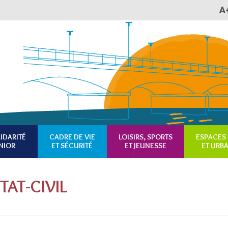
A
Plan du site
Accessibilité
RSS
IDARITÉ
CADRE DE VIE
LOISIRS, SPORTS
ESPACES 
NIOR
ET SÉCURITÉ
ET JEUNESSE
ET URB
TAT-CIVIL