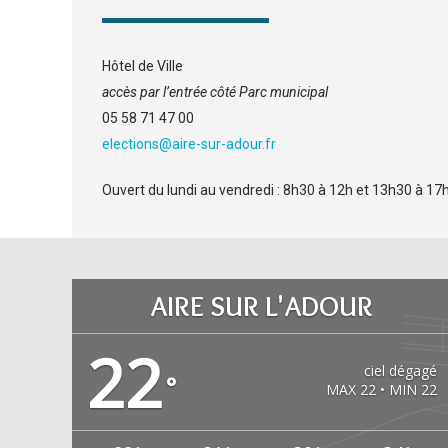
Hôtel de Ville
accès par l’entrée côté Parc municipal
05 58 71 47 00
elections@aire-sur-adour.fr
Ouvert du lundi au vendredi : 8h30 à 12h et 13h30 à 17h
AIRE SUR L'ADOUR
22
ciel dégagé
°
MAX 22 • MIN 22