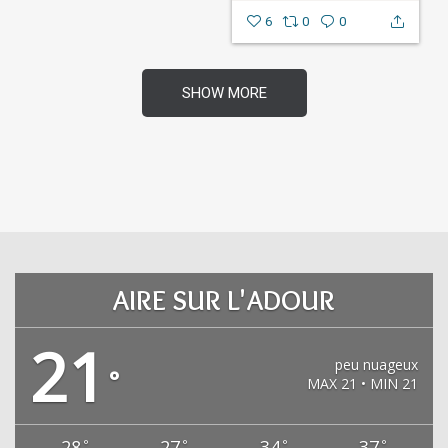
6
0
0
SHOW MORE
AIRE SUR L'ADOUR
21
peu nuageux
°
MAX 21 • MIN 21
28
27
34
37
°
°
°
°