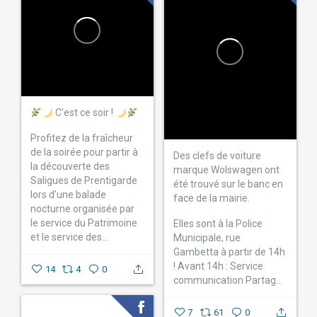
C'est ce soir !
Profitez de la fraîcheur
de la soirée pour partir à
Des clefs de voiture
la découverte des
marque Wolswagen ont
Saligues de Prentigarde
été trouvé sur le banc en
lors d'une balade
face de la mairie.
nocturne organisée par
le service du Patrimoine
Elles sont à la Police
et le service des...
Municipale, rue
Gambetta à partir de 14h
!
Avant 14h : Service
14
4
0
communication
Partag...
7
61
0