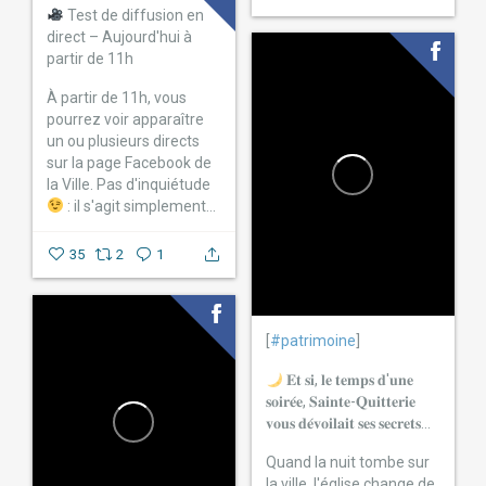
Test de diffusion en
direct – Aujourd'hui à
partir de 11h
À partir de 11h, vous
pourrez voir apparaître
un ou plusieurs directs
sur la page Facebook de
la Ville.
Pas d'inquiétude
: il s'agit simplement...
35
2
1
[
#patrimoine
]
𝐄𝐭 𝐬𝐢, 𝐥𝐞 𝐭𝐞𝐦𝐩𝐬 𝐝'𝐮𝐧𝐞
𝐬𝐨𝐢𝐫𝐞́𝐞, 𝐒𝐚𝐢𝐧𝐭𝐞-𝐐𝐮𝐢𝐭𝐭𝐞𝐫𝐢𝐞
𝐯𝐨𝐮𝐬 𝐝𝐞́𝐯𝐨𝐢𝐥𝐚𝐢𝐭 𝐬𝐞𝐬 𝐬𝐞𝐜𝐫𝐞𝐭𝐬...
Quand la nuit tombe sur
la ville, l'église change de