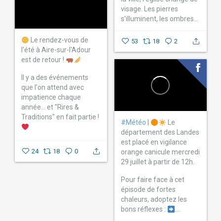
visage.
Les pierres
s'illuminent, les ombres...
Le rendez-vous de
53
18
2
l'été à Aire-sur-l'Adour
est de retour !
Il y a des événements
que l'on attend avec
impatience chaque
année… et "Rires &
Traditions" en fait partie !
#Météo
|
Le
département des Landes
est placé en vigilance
...
24
18
0
orange canicule mercredi
29 juillet à partir de 12h.
Pour faire face à cet
épisode de fortes
chaleurs, adoptez les
bons réflexes :
...