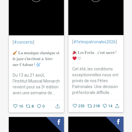
[
#fetespatronales2026
]
[
#concerts
]
𝐋𝐞𝐬 𝐅𝐞𝐫𝐢𝐚... 𝐜'𝐞𝐬𝐭 𝐬𝐚𝐜𝐫𝐞́ !
𝐋𝐚 𝐦𝐮𝐬𝐢𝐪𝐮𝐞 𝐜𝐥𝐚𝐬𝐬𝐢𝐪𝐮𝐞 𝐞𝐭
𝐥𝐞 𝐣𝐚𝐳𝐳 𝐬'𝐢𝐧𝐯𝐢𝐭𝐞𝐧𝐭 𝐚̀ 𝐀𝐢𝐫𝐞-
𝐬𝐮𝐫-𝐥'𝐀𝐝𝐨𝐮𝐫 !
Cet été, les conditions
exceptionnelles nous ont
Du 13 au 21 août,
privés de nos Fêtes
l'Institut Musical Monarch
Patronales. Une décision
revient pour sa 3ᵉ édition
préfectorale difficile...
avec une semaine de...
253
218
14
10
8
0