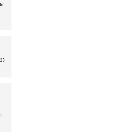
tif
 23
t