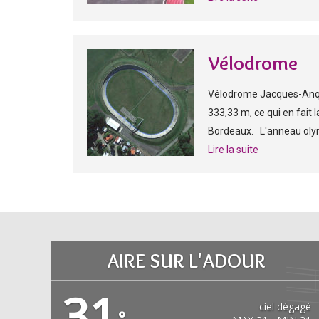
Vélodrome
Vélodrome Jacques-Anqu
333,33 m, ce qui en fait 
Bordeaux. L'anneau olym
Lire la suite
AIRE SUR L'ADOUR
31
ciel dégagé
°