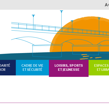
A
Plan du site
Accessibilité
RSS
DARITÉ
CADRE DE VIE
LOISIRS, SPORTS
ESPACES
IOR
ET SÉCURITÉ
ET JEUNESSE
ET URB