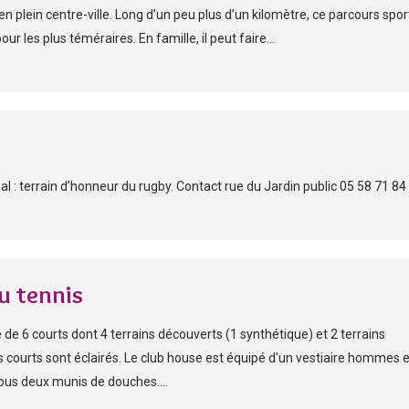
 plein centre-ville. Long d’un peu plus d’un kilomètre, ce parcours spor
r les plus téméraires. En famille, il peut faire...
l : terrain d’honneur du rugby. Contact rue du Jardin public 05 58 71 84
u tennis
 de 6 courts dont 4 terrains découverts (1 synthétique) et 2 terrains
 courts sont éclairés. Le club house est équipé d'un vestiaire hommes e
ous deux munis de douches....