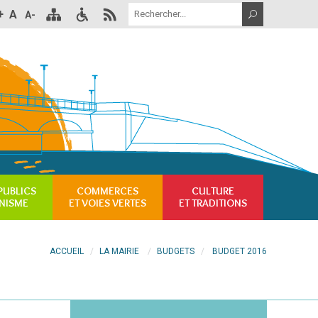
+
A
A-
PUBLICS
COMMERCES
CULTURE
NISME
ET VOIES VERTES
ET TRADITIONS
ACCUEIL
LA MAIRIE
BUDGETS
BUDGET 2016