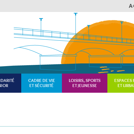
A
Plan du site
Accessibilité
RSS
IDARITÉ
CADRE DE VIE
LOISIRS, SPORTS
ESPACES 
NIOR
ET SÉCURITÉ
ET JEUNESSE
ET URBA