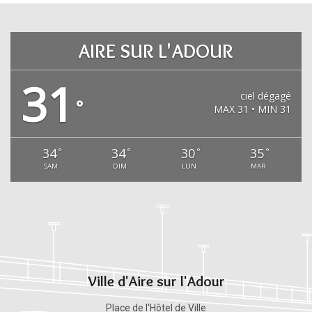
AIRE SUR L'ADOUR
31
ciel dégagé
°
MAX 31 • MIN 31
34
34
30
35
°
°
°
°
SAM
DIM
LUN
MAR
Ville d'Aire sur l'Adour
Place de l'Hôtel de Ville