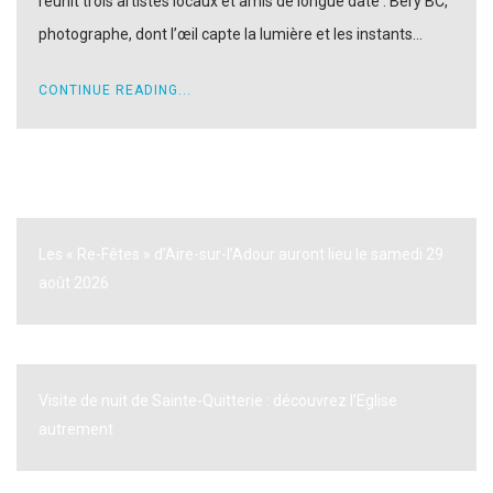
réunit trois artistes locaux et amis de longue date : Bery BC,
photographe, dont l’œil capte la lumière et les instants…
CONTINUE READING...
A VOIR AUSSI
Les « Re-Fêtes » d’Aire-sur-l’Adour auront lieu le samedi 29
août 2026
Visite de nuit de Sainte-Quitterie : découvrez l’Eglise
autrement