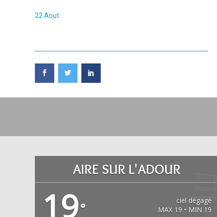
22 Aout
AIRE SUR L'ADOUR
19
ciel dégagé
°
MAX 19 • MIN 19