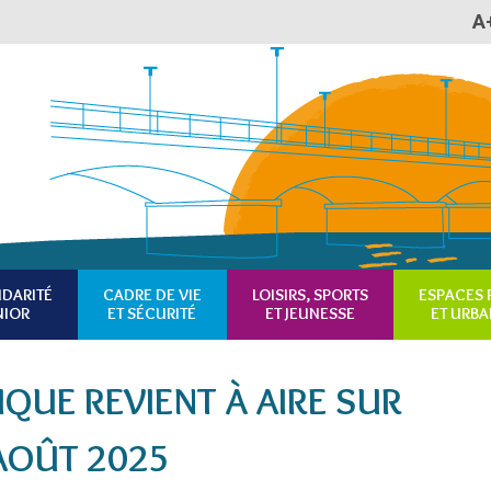
A
Plan du site
Accessibilité
RSS
IDARITÉ
CADRE DE VIE
LOISIRS, SPORTS
ESPACES 
NIOR
ET SÉCURITÉ
ET JEUNESSE
ET URBA
IQUE REVIENT À AIRE SUR
 AOÛT 2025