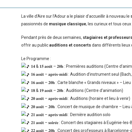
La ville d’Aire sur l’Adour a le plaisir d’accueillir à nouveau le
passionnés de
musique classique
, les curieux et tous ceu
Pendant près de deux semaines,
stagiaires et professeur
offrir au public
auditions et concerts
dans différents lieux d
Le Programme :
𝟏𝟒 & 𝟏𝟓 𝐚𝐨𝐮̂𝐭 – 𝟐𝟎𝐡 : Premières auditions (Centre d’an
𝟏𝟔 𝐚𝐨𝐮̂𝐭 – 𝐚𝐩𝐫𝐞̀𝐬-𝐦𝐢𝐝𝐢 : Audition d’instrument seul 
𝟏𝟔 𝐚𝐨𝐮̂𝐭 – 𝟐𝟎𝐡 : Carte blanche « Grands niveaux » – Li
𝟏𝟖 & 𝟏𝟗 𝐚𝐨𝐮̂𝐭 – 𝟐𝟎𝐡 : Auditions (Centre d’animation)
𝟐𝟎 𝐚𝐨𝐮̂𝐭 – 𝐚𝐩𝐫𝐞̀𝐬-𝐦𝐢𝐝𝐢 : Auditions (horaire et lieu à venir)
𝟐𝟎 𝐚𝐨𝐮̂𝐭 – 𝟐𝟎𝐡 : Concert de musique de chambre – Lieu
𝟐𝟏 𝐚𝐨𝐮̂𝐭 – 𝐚𝐩𝐫𝐞̀𝐬-𝐦𝐢𝐝𝐢 : Dernière audition solo
𝟐𝟏 𝐚𝐨𝐮̂𝐭 – 𝐬𝐨𝐢𝐫𝐞́𝐞 : Concert des stagiaires à Eugénie-les
𝟐𝟐 𝐚𝐨𝐮̂𝐭 – 𝟐𝟎𝐡 : Concert des professeurs à Barcelonn