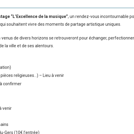
stage “L’Excellence de la musique”
, un rendez-vous incontournable po
x qui souhaitent vivre des moments de partage artistique uniques.
s
venus de divers horizons se retrouveront pour échanger, perfectionner 
e la ville et de ses alentours.
imation)
(Bach, pièces religieuses…) – Lieu à venir
eu à confirmer
 à venir
-Bains
e-du-Gers (10€ l’entrée)