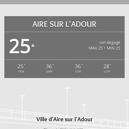
AIRE SUR L'ADOUR
25
ciel dégagé
°
MAX 25 • MIN 25
25
36
36
28
°
°
°
°
VEN
SAM
DIM
LUN
Ville d'Aire sur l'Adour