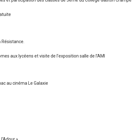
ipales et participation des classes de 3ème du Collège Gaston Crampe
atuite
 Résistance.
mes aux lycéens et visite de l’exposition salle de l’AMI
agnac au cinéma Le Galaxie
 l’Adour »