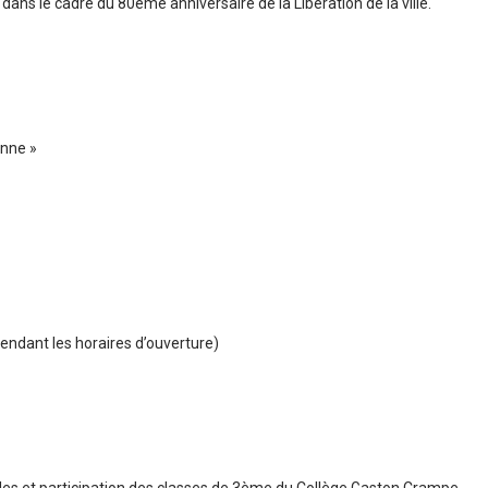
ns le cadre du 80ème anniversaire de la Libération de la ville.
onne »
pendant les horaires d’ouverture)