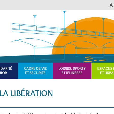
A
Plan du site
Accessibilité
RSS
IDARITÉ
CADRE DE VIE
LOISIRS, SPORTS
ESPACES 
NIOR
ET SÉCURITÉ
ET JEUNESSE
ET URBA
LA LIBÉRATION