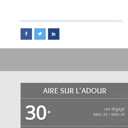
AIRE SUR L'ADOUR
30
ciel dégagé
°
MAX 30 • MIN 30