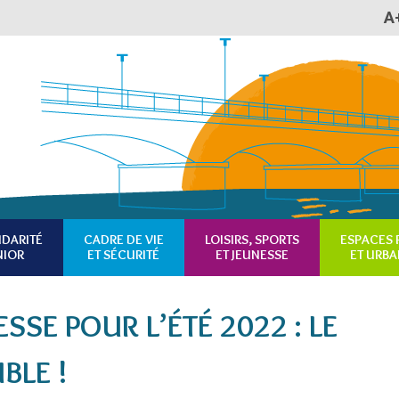
A
Plan du site
Accessibilité
RSS
IDARITÉ
CADRE DE VIE
LOISIRS, SPORTS
ESPACES 
NIOR
ET SÉCURITÉ
ET JEUNESSE
ET URBA
SSE POUR L’ÉTÉ 2022 : LE
BLE !