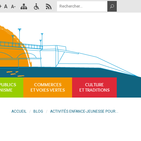
+
A
A-
PUBLICS
COMMERCES
CULTURE
NISME
ET VOIES VERTES
ET TRADITIONS
ACCUEIL
BLOG
ACTIVITÉS ENFANCE-JEUNESSE POUR...