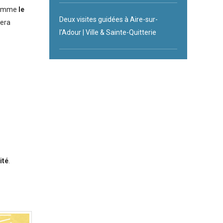
 comme
le
Deux visites guidées à Aire-sur-
sera
l’Adour | Ville & Sainte-Quitterie
ité
.