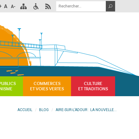
+
A
A-
PUBLICS
COMMERCES
CULTURE
NISME
ET VOIES VERTES
ET TRADITIONS
ACCUEIL
BLOG
AIRE-SUR-L’ADOUR : LA NOUVELLE...