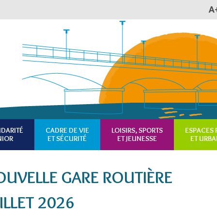
A
Plan du site
Accessibilité
RSS
IDARITÉ
CADRE DE VIE
LOISIRS, SPORTS
ESPACES 
NIOR
ET SÉCURITÉ
ET JEUNESSE
ET URBA
NOUVELLE GARE ROUTIÈRE
ILLET 2026