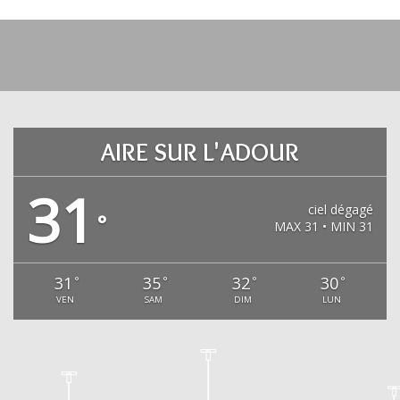
AIRE SUR L'ADOUR
31
ciel dégagé
°
MAX 31 • MIN 31
31
35
32
30
°
°
°
°
VEN
SAM
DIM
LUN