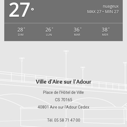
27
nuageux
°
MAX 27 • MIN 27
28
26
36
38
°
°
°
°
DIM
LUN
MAR
MER
Ville d'Aire sur l'Adour
Place de l'Hôtel de Ville
CS 70165
40801 Aire sur l'Adour Cedex
Tél. 05 58 71 47 00