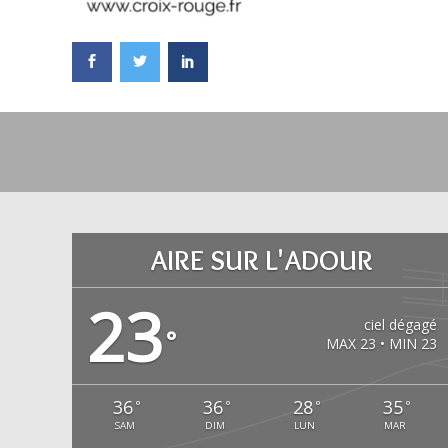
AIRE SUR L'ADOUR
23
ciel dégagé
°
MAX 23 • MIN 23
36
36
28
35
°
°
°
°
SAM
DIM
LUN
MAR