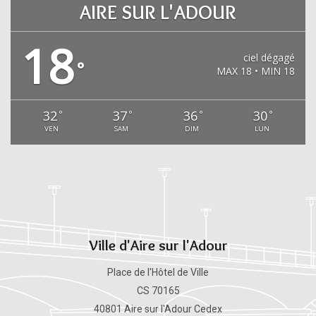
AIRE SUR L'ADOUR
18
ciel dégagé
°
MAX 18 • MIN 18
32
37
36
30
°
°
°
°
VEN
SAM
DIM
LUN
Ville d'Aire sur l'Adour
Place de l'Hôtel de Ville
CS 70165
40801 Aire sur l'Adour Cedex