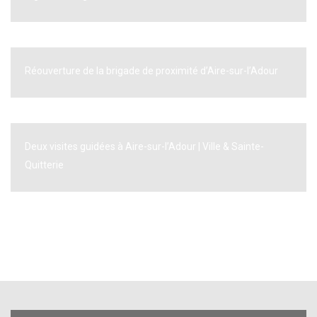
Réouverture de la brigade de proximité d’Aire-sur-l’Adour
Deux visites guidées à Aire-sur-l’Adour | Ville & Sainte-
Quitterie