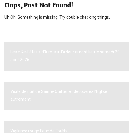
Oops, Post Not Found!
Uh Oh. Something is missing. Try double checking things.
A VOIR AUSSI
Les « Re-Fêtes » d’Aire-sur-l’Adour auront lieu le samedi 29
août 2026
Visite de nuit de Sainte-Quitterie : découvrez l’Eglise
autrement
Vigilance rouge Feux de Forêts