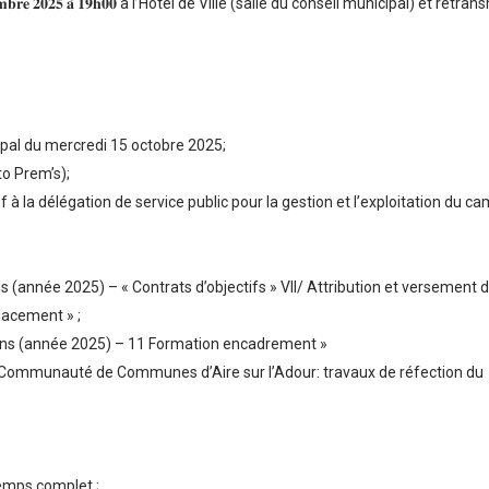
𝐛𝐫𝐞 𝟐𝟎𝟐𝟓 𝐚̀ 𝟏𝟗𝐡𝟎𝟎 à l’Hôtel de Ville (salle du conseil municipal) et retr
ipal du mercredi 15 octobre 2025;
to Prem’s);
 à la délégation de service public pour la gestion et l’exploitation du c
 (année 2025) – « Contrats d’objectifs » VII/ Attribution et versement 
lacement » ;
tions (année 2025) – 11 Formation encadrement »
Communauté de Communes d’Aire sur l’Adour: travaux de réfection du
temps complet ;