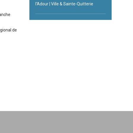
l’Adour | Ville & Sainte-Quitterie
ranche
égional de