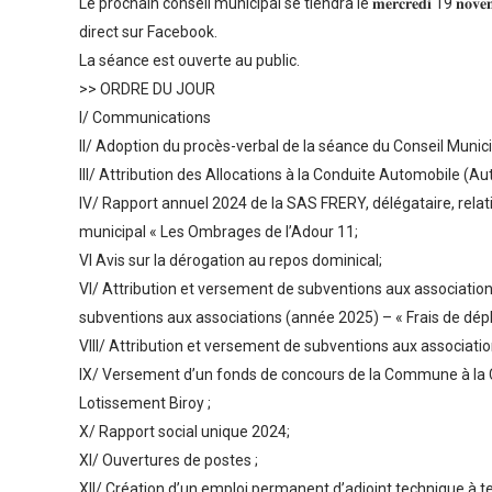
Le prochain conseil municipal se tiendra le 𝐦𝐞𝐫𝐜𝐫𝐞𝐝𝐢 19 𝐧𝐨𝐯𝐞
direct sur Facebook.
La séance est ouverte au public.
>> ORDRE DU JOUR
I/ Communications
II/ Adoption du procès-verbal de la séance du Conseil Munic
III/ Attribution des Allocations à la Conduite Automobile (Au
IV/ Rapport annuel 2024 de la SAS FRERY, délégataire, relatif
municipal « Les Ombrages de l’Adour 11;
VI Avis sur la dérogation au repos dominical;
VI/ Attribution et versement de subventions aux associations
subventions aux associations (année 2025) – « Frais de dép
VIII/ Attribution et versement de subventions aux associa
IX/ Versement d’un fonds de concours de la Commune à la 
Lotissement Biroy ;
X/ Rapport social unique 2024;
XI/ Ouvertures de postes ;
XII/ Création d’un emploi permanent d’adjoint technique à 