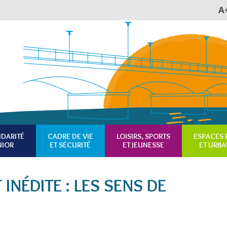
A
Plan du site
Accessibilité
RSS
IDARITÉ
CADRE DE VIE
LOISIRS, SPORTS
ESPACES 
NIOR
ET SÉCURITÉ
ET JEUNESSE
ET URBA
INÉDITE : LES SENS DE