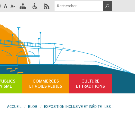
+
A
A-
PUBLICS
COMMERCES
CULTURE
NISME
ET VOIES VERTES
ET TRADITIONS
ACCUEIL
BLOG
EXPOSITION INCLUSIVE ET INÉDITE : LES...