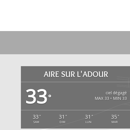
AIRE SUR L'ADOUR
33
ciel dégagé
°
MAX 33 • MIN 33
33
31
31
35
°
°
°
°
SAM
DIM
LUN
MAR