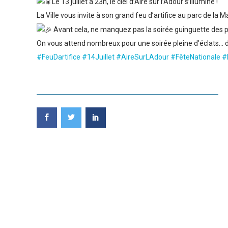
Le 13 juillet à 23h, le ciel d’Aire sur l’Adour s’illumine !
La Ville vous invite à son grand feu d’artifice au parc de la
Avant cela, ne manquez pas la soirée guinguette des 
On vous attend nombreux pour une soirée pleine d’éclats… de
#FeuDartifice
#14Juillet
#AireSurLAdour
#FêteNationale
#