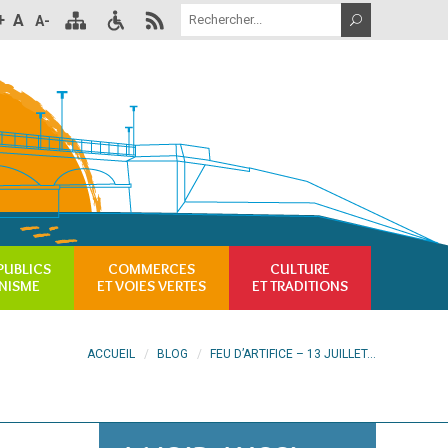
+
A
A-
PUBLICS
COMMERCES
CULTURE
NISME
ET VOIES VERTES
ET TRADITIONS
ACCUEIL
BLOG
FEU D’ARTIFICE – 13 JUILLET...