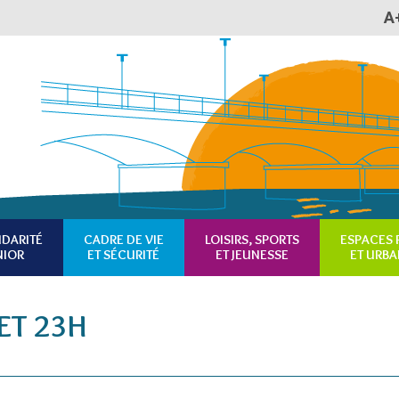
A
Plan du site
Accessibilité
RSS
IDARITÉ
CADRE DE VIE
LOISIRS, SPORTS
ESPACES 
NIOR
ET SÉCURITÉ
ET JEUNESSE
ET URBA
LET 23H