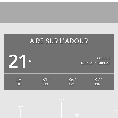
AIRE SUR L'ADOUR
21
couvert
°
MAX 21 • MIN 21
28
31
36
37
°
°
°
°
JEU
VEN
SAM
DIM