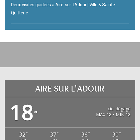
Deux visites guidées à Aire-sur-l’Adour | Ville & Sainte-
Quitterie
AIRE SUR L'ADOUR
18
ciel dégagé
°
MAX 18 • MIN 18
32
37
36
30
°
°
°
°