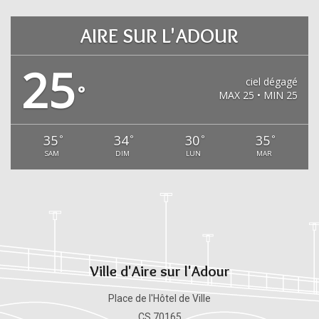
AIRE SUR L'ADOUR
25
ciel dégagé
°
MAX 25 • MIN 25
35
34
30
35
°
°
°
°
SAM
DIM
LUN
MAR
Ville d'Aire sur l'Adour
Place de l'Hôtel de Ville
CS 70165