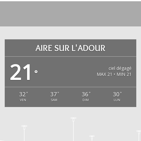
AIRE SUR L'ADOUR
21
ciel dégagé
°
MAX 21 • MIN 21
32
37
36
30
°
°
°
°
VEN
SAM
DIM
LUN