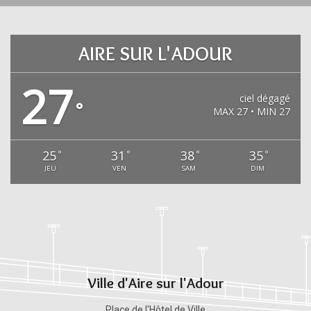
AIRE SUR L'ADOUR
27
ciel dégagé
°
MAX 27 • MIN 27
25
31
38
35
°
°
°
°
JEU
VEN
SAM
DIM
Ville d'Aire sur l'Adour
Place de l'Hôtel de Ville