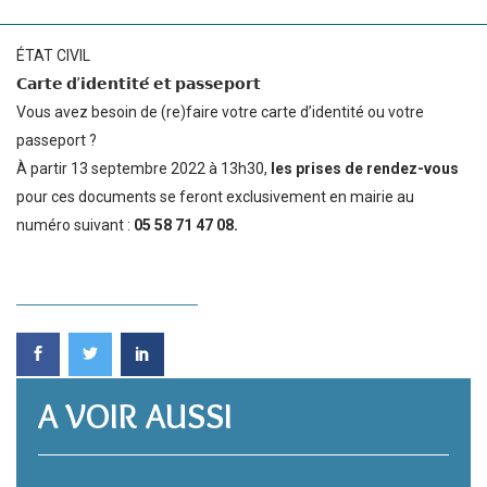
ÉTAT CIVIL
𝗖𝗮𝗿𝘁𝗲 𝗱’𝗶𝗱𝗲𝗻𝘁𝗶𝘁𝗲́ 𝗲𝘁 𝗽𝗮𝘀𝘀𝗲𝗽𝗼𝗿𝘁
Vous avez besoin de (re)faire votre carte d’identité ou votre
passeport ?
À partir 13 septembre 2022 à 13h30,
les prises de rendez-vous
pour ces documents se feront exclusivement en mairie au
numéro suivant :
05 58 71 47 08.
A VOIR AUSSI