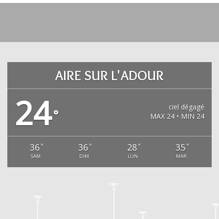
AIRE SUR L'ADOUR
24
ciel dégagé
°
MAX 24 • MIN 24
36
36
28
35
°
°
°
°
SAM
DIM
LUN
MAR