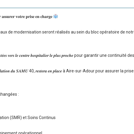
 𝐚𝐬𝐬𝐮𝐫𝐞𝐫 𝐯𝐨𝐭𝐫𝐞 𝐩𝐫𝐢𝐬𝐞 𝐞𝐧 𝐜𝐡𝐚𝐫𝐠𝐞
vaux de modernisation seront réalisés au sein du bloc opératoire de not
𝒊𝒆𝒏𝒕𝒆́𝒆𝒔 𝒗𝒆𝒓𝒔 𝒍𝒆 𝒄𝒆𝒏𝒕𝒓𝒆 𝒉𝒐𝒔𝒑𝒊𝒕𝒂𝒍𝒊𝒆𝒓 𝒍𝒆 𝒑𝒍𝒖𝒔 𝒑𝒓𝒐𝒄𝒉𝒆 pour garantir une continuité
𝒍𝒂 𝒓𝒆́𝒈𝒖𝒍𝒂𝒕𝒊𝒐𝒏 𝒅𝒖 𝑺𝑨𝑴𝑼 40, 𝒓𝒆𝒔𝒕𝒆𝒓𝒂 𝒆𝒏 𝒑𝒍𝒂𝒄𝒆 à Aire-sur-Adour pour assurer la
changées :
ation (SMR) et Soins Continus
leinement opérationnel.