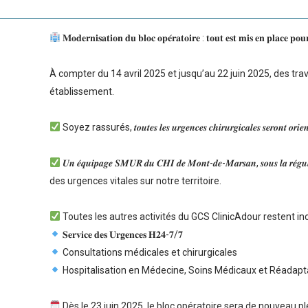
𝐌𝐨𝐝𝐞𝐫𝐧𝐢𝐬𝐚𝐭𝐢𝐨𝐧 𝐝𝐮 𝐛𝐥𝐨𝐜 𝐨𝐩𝐞́𝐫𝐚𝐭𝐨𝐢𝐫𝐞 : 𝐭𝐨𝐮𝐭 𝐞𝐬𝐭 𝐦𝐢𝐬 𝐞𝐧 𝐩𝐥𝐚𝐜𝐞 𝐩𝐨𝐮
À compter du 14 avril 2025 et jusqu’au 22 juin 2025, des tra
établissement.
Soyez rassurés, 𝒕𝒐𝒖𝒕𝒆𝒔 𝒍𝒆𝒔 𝒖𝒓𝒈𝒆𝒏𝒄𝒆𝒔 𝒄𝒉𝒊𝒓𝒖𝒓𝒈𝒊𝒄𝒂𝒍𝒆𝒔 𝒔𝒆𝒓𝒐𝒏𝒕 𝒐𝒓
𝑼𝒏 𝒆́𝒒𝒖𝒊𝒑𝒂𝒈𝒆 𝑺𝑴𝑼𝑹 𝒅𝒖 𝑪𝑯𝑰 𝒅𝒆 𝑴𝒐𝒏𝒕-𝒅𝒆-𝑴𝒂𝒓𝒔𝒂𝒏, 𝒔𝒐𝒖𝒔 
des urgences vitales sur notre territoire.
Toutes les autres activités du GCS ClinicAdour restent in
𝐒𝐞𝐫𝐯𝐢𝐜𝐞 𝐝𝐞𝐬 𝐔𝐫𝐠𝐞𝐧𝐜𝐞𝐬 𝐇𝟐𝟒-𝟕/𝟕
Consultations médicales et chirurgicales
Hospitalisation en Médecine, Soins Médicaux et Réadapt
Dès le 23 juin 2025, le bloc opératoire sera de nouveau p