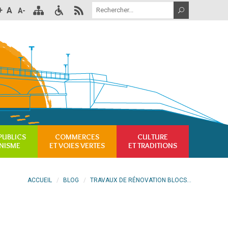
+
A
A-
PUBLICS
COMMERCES
CULTURE
NISME
ET VOIES VERTES
ET TRADITIONS
ACCUEIL
BLOG
TRAVAUX DE RÉNOVATION BLOCS...