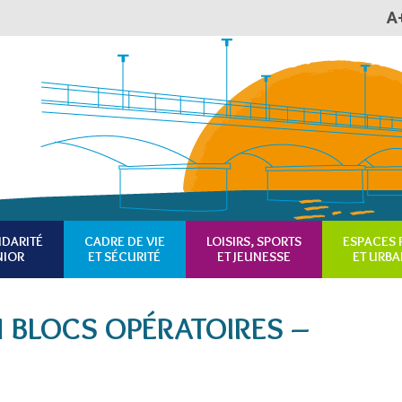
A
Plan du site
Accessibilité
RSS
IDARITÉ
CADRE DE VIE
LOISIRS, SPORTS
ESPACES 
NIOR
ET SÉCURITÉ
ET JEUNESSE
ET URBA
 BLOCS OPÉRATOIRES –