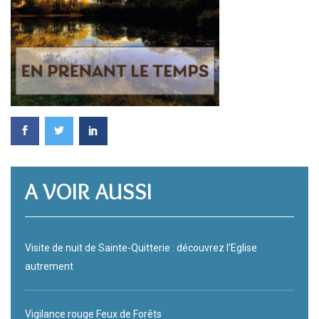
A VOIR AUSSI
Visite de nuit de Sainte-Quitterie : découvrez l’Eglise
autrement
Vigilance rouge Feux de Forêts