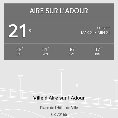
AIRE SUR L'ADOUR
21
couvert
°
MAX 21 • MIN 21
28
31
36
37
°
°
°
°
JEU
VEN
SAM
DIM
Ville d'Aire sur l'Adour
Place de l'Hôtel de Ville
CS 70165