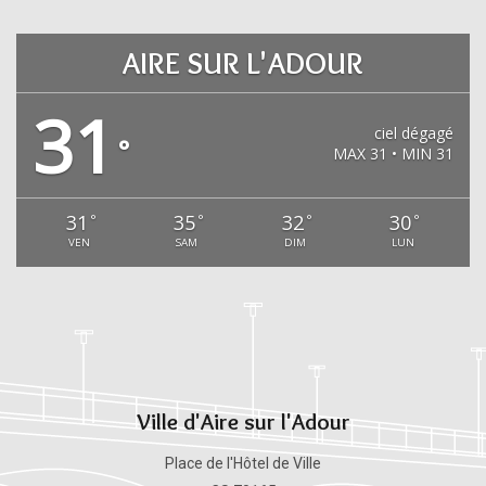
AIRE SUR L'ADOUR
31
ciel dégagé
°
MAX 31 • MIN 31
31
35
32
30
°
°
°
°
VEN
SAM
DIM
LUN
Ville d'Aire sur l'Adour
Place de l'Hôtel de Ville