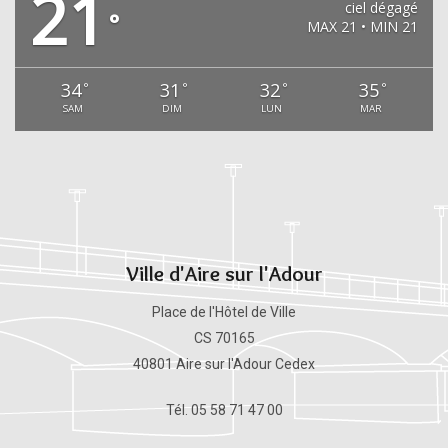
21
ciel dégagé
°
MAX 21 • MIN 21
34
31
32
35
°
°
°
°
SAM
DIM
LUN
MAR
Ville d'Aire sur l'Adour
Place de l'Hôtel de Ville
CS 70165
40801 Aire sur l'Adour Cedex
Tél. 05 58 71 47 00